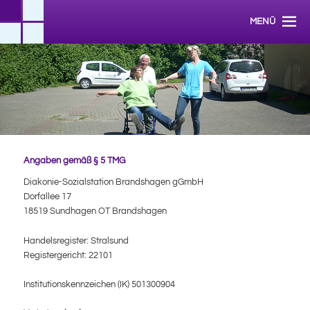
Zum Inhalt wechseln
Hauptmenü
Diakonischer Pflegedienst in Mecklenburg-Vorpommern
MENÜ
Diakonie-Sozialstation Brandshagen
gGmbH
Angaben gemäß § 5 TMG
Diakonie-Sozialstation Brandshagen gGmbH
Dorfallee 17
18519 Sundhagen OT Brandshagen
Handelsregister: Stralsund
Registergericht: 22101
Institutionskennzeichen (IK) 501300904