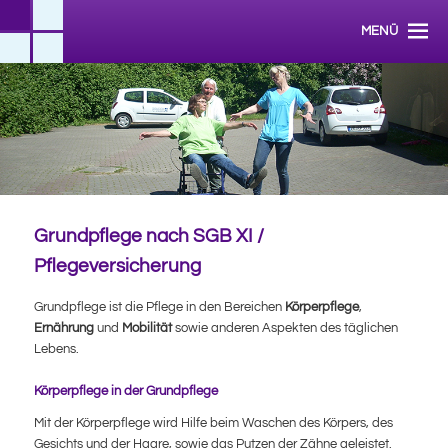
Zum Inhalt wechseln
Hauptmenü
Diakonischer Pflegedienst in Mecklenburg-Vorpommern
MENÜ
Diakonie-Sozialstation Brandshagen
gGmbH
Grundpflege nach SGB XI /
Pflegeversicherung
Grundpflege ist die Pflege in den Bereichen
Körperpflege
,
Ernährung
und
Mobilität
sowie anderen Aspekten des täglichen
Lebens.
Körperpflege in der Grundpflege
Mit der Körperpflege wird Hilfe beim Waschen des Körpers, des
Gesichts und der Haare, sowie das Putzen der Zähne geleistet.